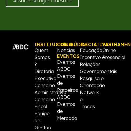
Associe-se agora mesmo!
INSTITUCIONAL
CONTEÚDOS
INICIATIVAS
TREINAME
Quem
Noticias
Educação
Online
EVENTOS
Somos
Incentivo e
Presencial
Eventos
?
Relações
ABDC
Diretoria
Governamentais
Eventos
Executiva
Pesquisa e
de
Conselho
Orientação
Parceiros
Administrativo
Network
ABDC
Conselho
e
Eventos
Fiscal
Trocas
de
Equipe
Mercado
de
Gestão