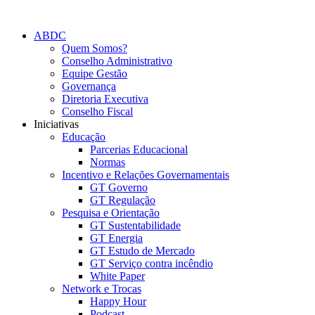
Skip
to
ABDC
content
Quem Somos?
Conselho Administrativo
Equipe Gestão
Governança
Diretoria Executiva
Conselho Fiscal
Iniciativas
Educação
Parcerias Educacional
Normas
Incentivo e Relações Governamentais
GT Governo
GT Regulação
Pesquisa e Orientação
GT Sustentabilidade
GT Energia
GT Estudo de Mercado
GT Serviço contra incêndio
White Paper
Network e Trocas
Happy Hour
Podcast