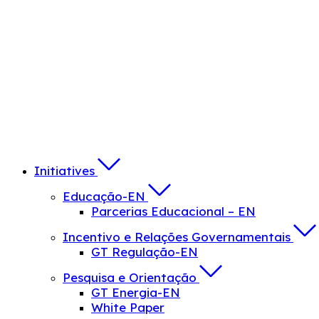
Initiatives
Educação-EN
Parcerias Educacional – EN
Incentivo e Relações Governamentais
GT Regulação-EN
Pesquisa e Orientação
GT Energia-EN
White Paper