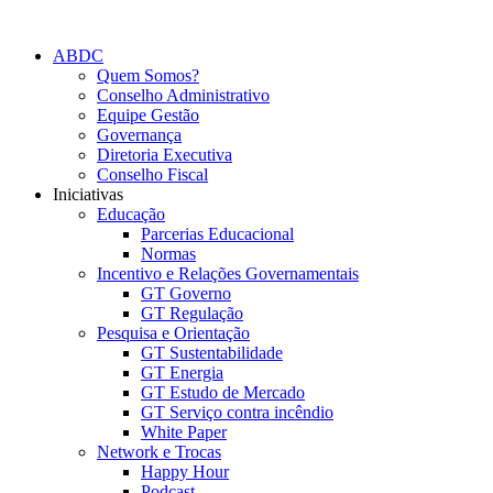
Skip
to
ABDC
content
Quem Somos?
Conselho Administrativo
Equipe Gestão
Governança
Diretoria Executiva
Conselho Fiscal
Iniciativas
Educação
Parcerias Educacional
Normas
Incentivo e Relações Governamentais
GT Governo
GT Regulação
Pesquisa e Orientação
GT Sustentabilidade
GT Energia
GT Estudo de Mercado
GT Serviço contra incêndio
White Paper
Network e Trocas
Happy Hour
Podcast