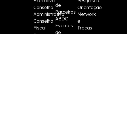
Executiva
Pesquisa e
de
Conselho
Orientação
Parceiros
Administrativo
Network
ABDC
Conselho
e
Eventos
Fiscal
Trocas
de
Equipe
Mercado
de
Gestão
Relação
Governamental
Governança
Associados
|
Política de Privacidade
Termos de Uso
©2025 ABDC. Todos os direitos reservados
Contatos:
atendimento@datacenter.org.br