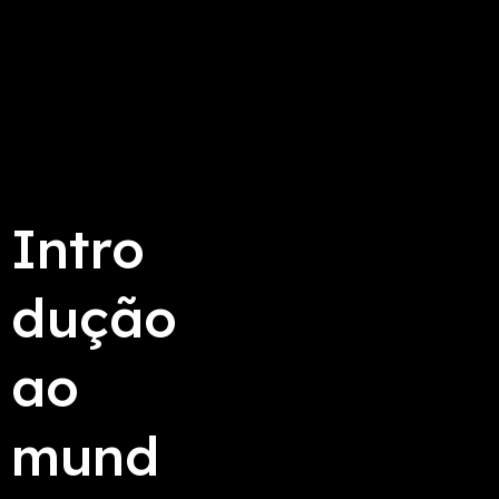
Intro
dução
ao
mund