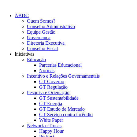
Ir
para
ABDC
o
Quem Somos?
conteúdo
Conselho Administrativo
Equipe Gestão
Governança
Diretoria Executiva
Conselho Fiscal
Iniciativas
Educação
Parcerias Educacional
Normas
Incentivo e Relações Governamentais
GT Governo
GT Regulação
Pesquisa e Orientação
GT Sustentabilidade
GT Energia
GT Estudo de Mercado
GT Serviço contra incêndio
White Paper
Network e Trocas
Happy Hour
Podcast