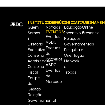
INSTITUCIONAL
CONTEÚDOS
INICIATIVAS
TREINAME
Quem
Noticias
Educação
Online
EVENTOS
Somos
Incentivo e
Presencial
Eventos
?
Relações
ABDC
Diretoria
Governamentais
Eventos
Executiva
Pesquisa e
de
Conselho
Orientação
Parceiros
Administrativo
Network
ABDC
Conselho
e
Eventos
Fiscal
Trocas
de
Equipe
Mercado
de
Gestão
Relação
Governamental