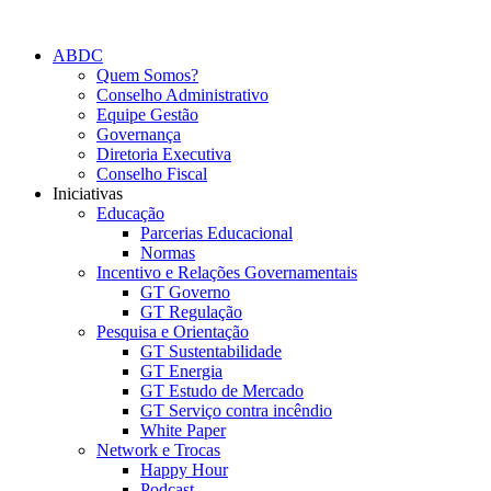
Ir
para
ABDC
o
Quem Somos?
conteúdo
Conselho Administrativo
Equipe Gestão
Governança
Diretoria Executiva
Conselho Fiscal
Iniciativas
Educação
Parcerias Educacional
Normas
Incentivo e Relações Governamentais
GT Governo
GT Regulação
Pesquisa e Orientação
GT Sustentabilidade
GT Energia
GT Estudo de Mercado
GT Serviço contra incêndio
White Paper
Network e Trocas
Happy Hour
Podcast