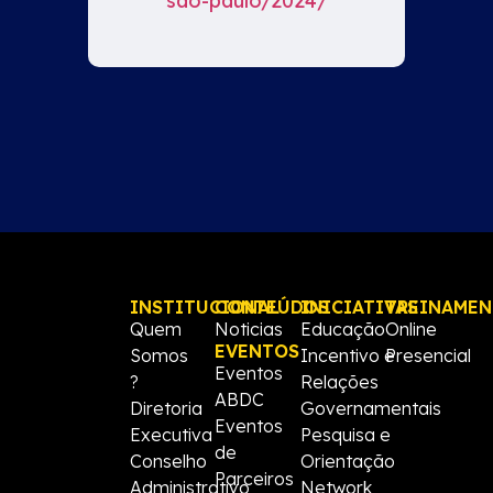
sao-paulo/2024/
INSTITUCIONAL
CONTEÚDOS
INICIATIVAS
TREINAME
Quem
Noticias
Educação
Online
EVENTOS
Somos
Incentivo e
Presencial
Eventos
?
Relações
ABDC
Diretoria
Governamentais
Eventos
Executiva
Pesquisa e
de
Conselho
Orientação
Parceiros
Administrativo
Network