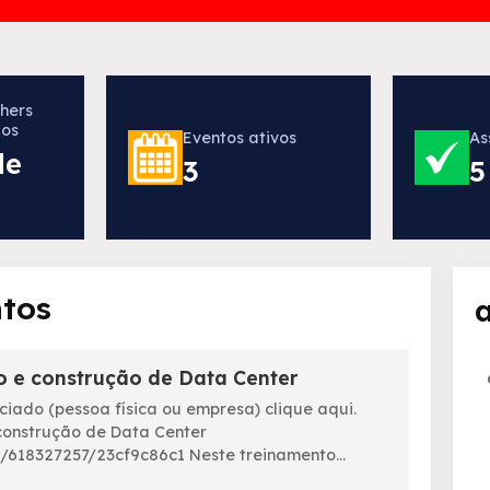
hers
os
Eventos ativos
As
de
3
5
tos
to e construção de Data Center
ociado (pessoa física ou empresa) clique aqui.
 construção de Data Center
/618327257/23cf9c86c1 Neste treinamento...