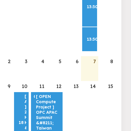
Summit
13:30
5GTech
&#8211;
Special
Edition
GLOBAL
SMART
13:30
SUBMMIT
5GTECH
2
3
4
5
6
7
8
9
10
11
12
13
14
15
[
06
[ OPEN
ABDC
Compute
]
Project ]
26°
OPC APAC
Happy
Summit
18
Hour
&#8211;
&#8211;
Taiwan