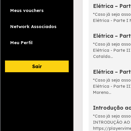
Elétrica – Part
Meus vouchers
*Caso já seja ass
Elétrica - Parte I 
Network Associados
Elétrica – Part
Meu Perfil
*Caso já seja ass
Elétrica - Parte 
Cataldo...
Sair
Elétrica – Part
*Caso já seja ass
Elétrica - Parte I
Moreno...
Introdução a
*Caso já seja ass
INTRODUÇÃO AO 
https://player.v