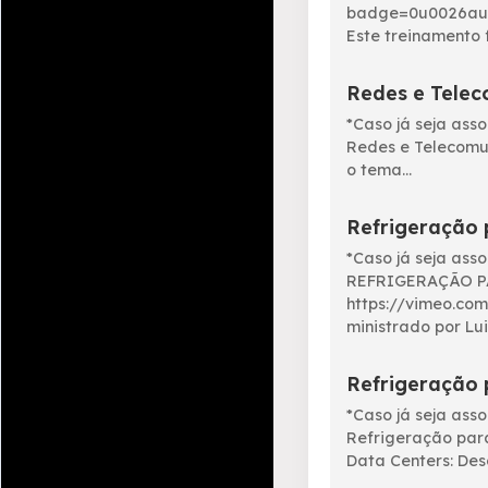
badge=0u0026au
Este treinamento fo
Redes e Tele
*Caso já seja ass
Redes e Telecomun
o tema...
Refrigeração 
*Caso já seja ass
REFRIGERAÇÃO P
https://vimeo.co
ministrado por Luis
Refrigeração 
*Caso já seja ass
Refrigeração para
Data Centers: Desc