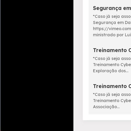
Segurança em
*Caso já seja ass
Segurança em Da
https://vimeo.co
ministrado por Luis
Treinamento C
*Caso já seja ass
Treinamento Cyber
Exploração dos...
Treinamento C
*Caso já seja ass
Treinamento Cyber
Associação...