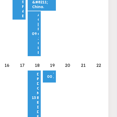
São
&#8211;
Paulo
China.
&#8211;
AI
Brasil.
Cities
|
Rio
09
de
Janeiro
Official
Launch
Event
16
17
18
19
20
21
22
DESAFIOS
Telco
00
PARA
Transformation
DATA
CENTERS
NO
13
BRASIL:
ENERGIA,
INFRAESTRUTURA
DIGITAL
E