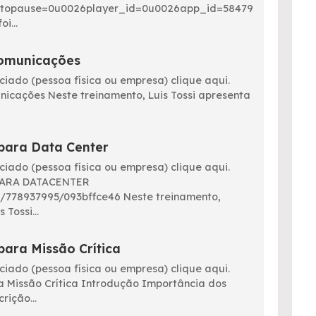
topause=0u0026player_id=0u0026app_id=58479
i...
comunicações
ociado (pessoa física ou empresa) clique aqui.
icações Neste treinamento, Luis Tossi apresenta
para Data Center
ociado (pessoa física ou empresa) clique aqui.
ARA DATACENTER
m/778937995/093bffce46 Neste treinamento,
 Tossi...
para Missão Crítica
ociado (pessoa física ou empresa) clique aqui.
 Missão Crítica Introdução Importância dos
rição...