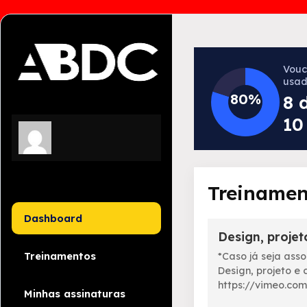
Vouc
usad
80%
8 
10
Treinamen
Dashboard
Design, proje
Treinamentos
*Caso já seja ass
Design, projeto e
https://vimeo.com
Minhas assinaturas