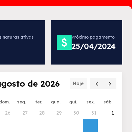
sinaturas ativas
Próximo pagamento
25/04/2024
agosto de 2026
Hoje
dom.
seg.
ter.
qua.
qui.
sex.
sáb.
26
27
28
29
30
31
1
VI
Global