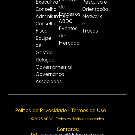
Executiva
Pesquisa e
de
Conselho
Orientação
Parceiros
Administrativo
Network
ABDC
Conselho
e
Eventos
Fiscal
Trocas
de
Equipe
Mercado
de
Gestão
Relação
Governamental
Governança
Associados
|
Política de Privacidade
Termos de Uso
©2025 ABDC. Todos os direitos reservados
Contatos:
atendimento@datacenter.org.br