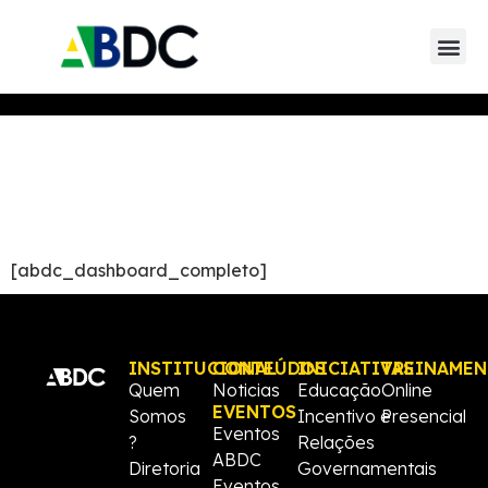
Guia de soluç
Mapa Data Ce
[abdc_dashboard_completo]
INSTITUCIONAL
CONTEÚDOS
INICIATIVAS
TREINAME
Quem
Noticias
Educação
Online
EVENTOS
Somos
Incentivo e
Presencial
Eventos
?
Relações
ABDC
Diretoria
Governamentais
Eventos