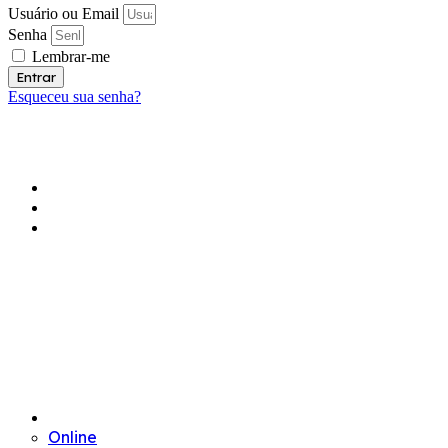
Usuário ou Email
Senha
Lembrar-me
Entrar
Esqueceu sua senha?
ASSOCIADOS
GUIA DE SOLUÇÕES DE ASSOCIADOS
NOTICIAS
TREINAMENTOS
Online