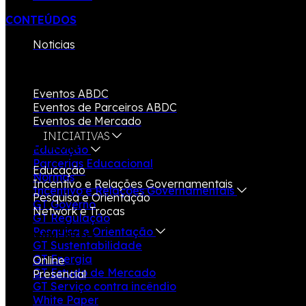
CONTEÚDOS
Noticias
EVENTOS
Eventos ABDC
Eventos de Parceiros ABDC
Eventos de Mercado
INICIATIVAS
INICIATIVAS
Educação
Parcerias Educacional
Educação
Normas
Incentivo e Relações Governamentais
Incentivo e Relações Governamentais
Pesquisa e Orientação
GT Governo
Network e Trocas
GT Regulação
Pesquisa e Orientação
TREINAMENTOS
GT Sustentabilidade
GT Energia
Online
GT Estudo de Mercado
Presencial
GT Serviço contra incêndio
White Paper