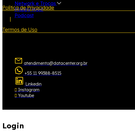
Network e Trocas
Política de Privacidade
Happy Hour
Podcast
|
Termos de Uso
atendimento@datacenter.org.br
+55 11 99388-8515
Linkedin
Instagram
Youtube
Login