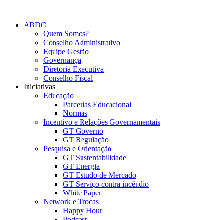
Ir
para
ABDC
o
Quem Somos?
conteúdo
Conselho Administrativo
Equipe Gestão
Governança
Diretoria Executiva
Conselho Fiscal
Iniciativas
Educação
Parcerias Educacional
Normas
Incentivo e Relações Governamentais
GT Governo
GT Regulação
Pesquisa e Orientação
GT Sustentabilidade
GT Energia
GT Estudo de Mercado
GT Serviço contra incêndio
White Paper
Network e Trocas
Happy Hour
Podcast