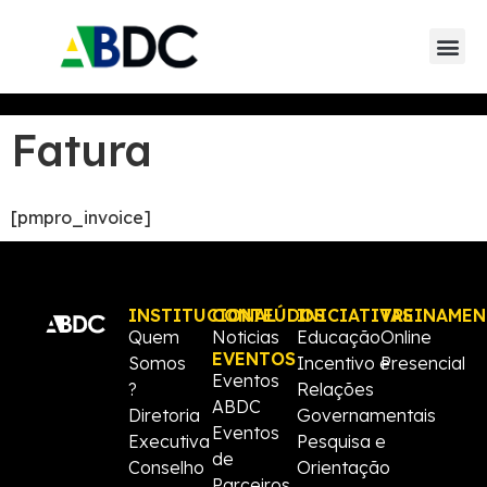
Guia de soluç
Mapa Data Ce
Fatura
[pmpro_invoice]
INSTITUCIONAL
CONTEÚDOS
INICIATIVAS
TREINAME
Quem
Noticias
Educação
Online
EVENTOS
Somos
Incentivo e
Presencial
Eventos
?
Relações
ABDC
Diretoria
Governamentais
Eventos
Executiva
Pesquisa e
de
Conselho
Orientação
Parceiros