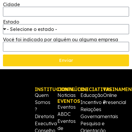
Cidade
Estado
Você foi indicado por alguém ou alguma empresa
Enviar
INSTITUCIONAL
CONTEÚDOS
INICIATIVAS
TREINAME
Quem
Noticias
Educação
Online
EVENTOS
Somos
Incentivo e
Presencial
Eventos
?
Relações
ABDC
Diretoria
Governamentais
Eventos
Executiva
Pesquisa e
de
Conselho
Orientação