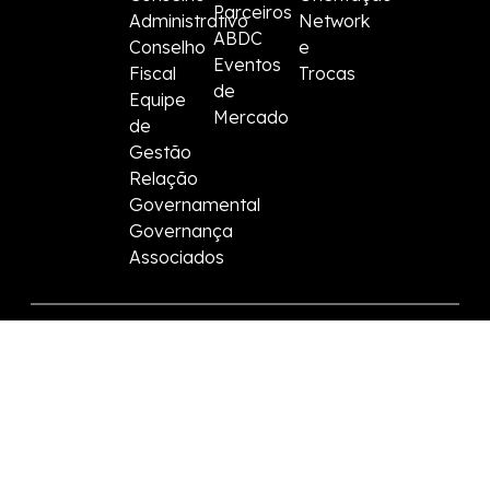
Parceiros
Administrativo
Network
ABDC
Conselho
e
Eventos
Fiscal
Trocas
de
Equipe
Mercado
de
Gestão
Relação
Governamental
Governança
Associados
|
Política de Privacidade
Termos de Uso
©2025 ABDC. Todos os direitos reservados
Contatos:
atendimento@datacenter.org.br
+55 11 99388-8515
Linkedin
Instagram