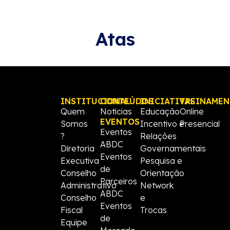
Atas
INSTITUCIONAL
CONTEÚDOS
INICIATIVAS
TREINAME
Quem
Noticias
Educação
Online
EVENTOS
Somos
Incentivo e
Presencial
Eventos
?
Relações
ABDC
Diretoria
Governamentais
Eventos
Executiva
Pesquisa e
de
Conselho
Orientação
Parceiros
Administrativo
Network
ABDC
Conselho
e
Eventos
Fiscal
Trocas
de
Equipe