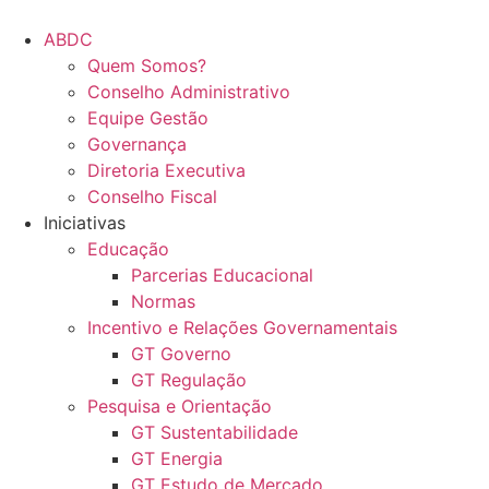
Ir
para
ABDC
o
Quem Somos?
conteúdo
Conselho Administrativo
Equipe Gestão
Governança
Diretoria Executiva
Conselho Fiscal
Iniciativas
Educação
Parcerias Educacional
Normas
Incentivo e Relações Governamentais
GT Governo
GT Regulação
Pesquisa e Orientação
GT Sustentabilidade
GT Energia
GT Estudo de Mercado