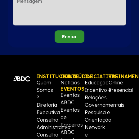
Enviar
INSTITUCIONAL
CONTEÚDOS
INICIATIVAS
TREINAME
Quem
Noticias
Educação
Online
EVENTOS
Somos
Incentivo e
Presencial
Eventos
?
Relações
ABDC
Diretoria
Governamentais
Eventos
Executiva
Pesquisa e
de
Conselho
Orientação
Parceiros
Administrativo
Network
ABDC
Conselho
e