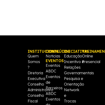
INSTITUCIONAL
CONTEÚDOS
INICIATIVAS
TREINAME
Quem
Noticias
Educação
Online
EVENTOS
Somos
Incentivo e
Presencial
Eventos
?
Relações
ABDC
Diretoria
Governamentais
Eventos
Executiva
Pesquisa e
de
Conselho
Orientação
Parceiros
Administrativo
Network
ABDC
Conselho
e
Eventos
Fiscal
Trocas
de