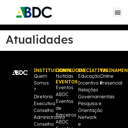
Guia de soluç
Mapa Data Ce
Atualidades
INSTITUCIONAL
CONTEÚDOS
INICIATIVAS
TREINAME
Quem
Noticias
Educação
Online
EVENTOS
Somos
Incentivo e
Presencial
Eventos
?
Relações
ABDC
Diretoria
Governamentais
Eventos
Executiva
Pesquisa e
de
Conselho
Orientação
Parceiros
Administrativo
Network
ABDC
Conselho
e