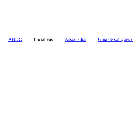
Ir
para
o
conteúdo
ABDC
Iniciativas
Associados
Guia de soluções 