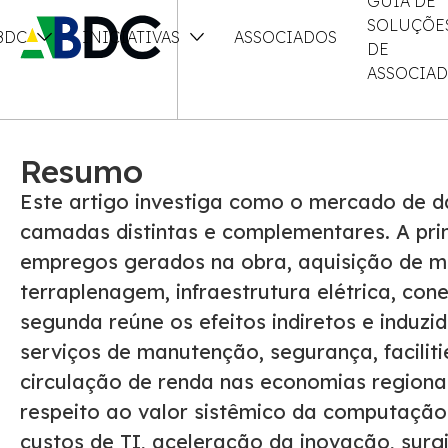
GUIA DE
SOLUÇÕE
BDC
INICIATIVAS
ASSOCIADOS
DE
ASSOCIA
Resumo
Este artigo investiga como o mercado de da
camadas distintas e complementares. A pri
empregos gerados na obra, aquisição de ma
terraplenagem, infraestrutura elétrica, con
segunda reúne os efeitos indiretos e induz
serviços de manutenção, segurança, faciliti
circulação de renda nas economias regionais
respeito ao valor sistêmico da computação
custos de TI, aceleração da inovação, surg