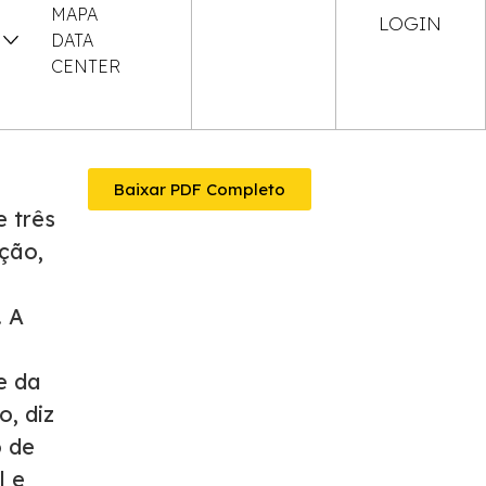
MAPA
LOGIN
DATA
CENTER
Baixar PDF Completo
e três
ção,
. A
e da
o, diz
o de
l e