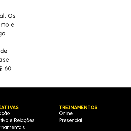
al. Os
rto e
go
 de
fase
$ 60
IATIVAS
TREINAMENTOS
ação
Online
tivo e Relações
Presencial
rnamentais