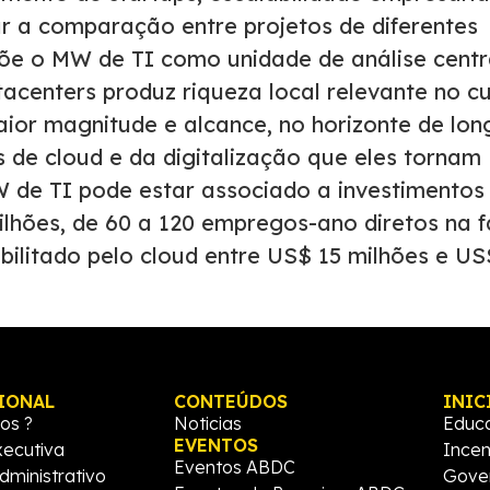
r a comparação entre projetos de diferentes
opõe o MW de TI como unidade de análise centr
acenters produz riqueza local relevante no cu
ior magnitude e alcance, no horizonte de lon
s de cloud e da digitalização que eles tornam
W de TI pode estar associado a investimentos
ilhões, de 60 a 120 empregos-ano diretos na 
ilitado pelo cloud entre US$ 15 milhões e US
IONAL
CONTEÚDOS
INIC
os ?
Noticias
Educ
EVENTOS
xecutiva
Incen
Eventos ABDC
dministrativo
Gove