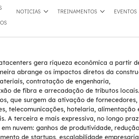
S
NOTICIAS
TREINAMENTOS
EVENTOS
DOS
tacenters gera riqueza econômica a partir d
meira abrange os impactos diretos da constru
teriais, contratação de engenharia,
exão de fibra e arrecadação de tributos locais
idos, que surgem da ativação de fornecedores,
es, telecomunicações, hotelaria, alimentação 
. A terceira e mais expressiva, no longo praz
 em nuvem: ganhos de produtividade, reduçã
imento de startups, escalabilidade empresaria