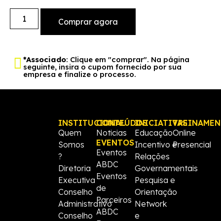
Comprar agora
*Associado
: Clique em "comprar". Na página
seguinte, insira o cupom fornecido por sua
empresa e finalize o processo.
INSTITUCIONAL
CONTEÚDOS
INICIATIVAS
TREINAME
Quem
Noticias
Educação
Online
EVENTOS
Somos
Incentivo e
Presencial
Eventos
?
Relações
ABDC
Diretoria
Governamentais
Eventos
Executiva
Pesquisa e
de
Conselho
Orientação
Parceiros
Administrativo
Network
ABDC
Conselho
e