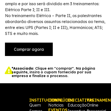
amplo e por isso será dividido em 3 treinamentos:
Elétrica Parte I; II e III.
No treinamento Elétrica – Parte II, os palestrantes
abordarão diversos assuntos relacionados ao tema,
entre eles: UPS (Partes I; II e III), Harmônicos; ATS;
STS e muito mais.
Comprar agora
*Associado
: Clique em "comprar". Na página
seguinte, insira o cupom fornecido por sua
empresa e finalize o processo.
INSTITUCIONAL
CONTEÚDOS
INICIATIVAS
TREINAME
Quem
Noticias
Educação
Online
EVENTOS
Somos
Incentivo e
Presencial