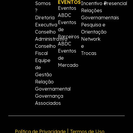
EVENTOS
Somos
Incentivo e
Presencial
Eventos
?
Relações
ABDC
Diretoria
Governamentais
Eventos
Executiva
Pesquisa e
de
Conselho
Orientação
Parceiros
Administrativo
Network
ABDC
Conselho
e
Eventos
Fiscal
Trocas
de
Equipe
Mercado
de
Gestão
Relação
Governamental
Governança
Associados
|
Política de Privacidade
Termos de Uso