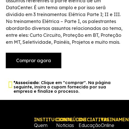
assuntos referentes à parte elétrica de um
DataCenter. É um tema amplo e por isso será
dividido em 3 treinamentos: Elétrica Parte I; II e III.
No treinamento Elétrica – Parte I, os palestrantes
abordarão diversos assuntos relacionados ao tema,
entre eles: Curto Circuito, Proteção em BT, Proteção
em MT, Seletividade, Painéis, Projetos e muito mais.
Comprar agora
*Associado
: Clique em "comprar". Na página
seguinte, insira o cupom fornecido por sua
empresa e finalize o processo.
INSTITUCIONAL
CONTEÚDOS
INICIATIVAS
TREINAME
Quem
Noticias
Educação
Online