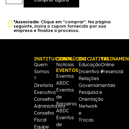
*Associado
: Clique em "comprar". Na página
seguinte, insira o cupom fornecido por sua
empresa e finalize o processo.
INSTITUCIONAL
CONTEÚDOS
INICIATIVAS
TREINAME
Quem
Noticias
Educação
Online
EVENTOS
Somos
Incentivo e
Presencial
Eventos
?
Relações
ABDC
Diretoria
Governamentais
Eventos
Executiva
Pesquisa e
de
Conselho
Orientação
Parceiros
Administrativo
Network
ABDC
Conselho
e
Eventos
Fiscal
Trocas
de
Equipe