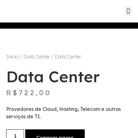
Guia de s
Mapa Dat
Início
/
Data Center
/ Data Center
Data Center
R$
722,00
Provedores de Cloud, Hosting, Telecom e outros
serviços de TI.
Comprar agora