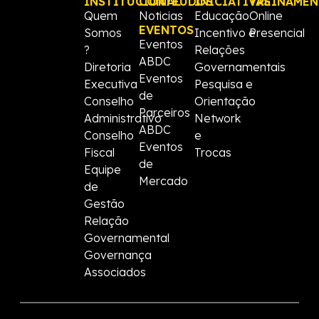
INSTITUCIONAL
CONTEÚDOS
INICIATIVAS
TREINAME
Quem
Noticias
Educação
Online
EVENTOS
Somos
Incentivo e
Presencial
Eventos
?
Relações
ABDC
Diretoria
Governamentais
Eventos
Executiva
Pesquisa e
de
Conselho
Orientação
Parceiros
Administrativo
Network
ABDC
Conselho
e
Eventos
Fiscal
Trocas
de
Equipe
Mercado
de
Gestão
Relação
Governamental
Governança
Associados