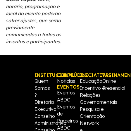
horário, programação e
local do evento poderão
sofrer ajustes, que serão
previamente
comunicados a todos os
inscritos e participantes.
INSTITUCIONAL
CONTEÚDOS
INICIATIVAS
TREINAME
Quem
Noticias
Educação
Online
EVENTOS
Somos
Incentivo e
Presencial
Eventos
?
Relações
ABDC
Diretoria
Governamentais
Eventos
Executiva
Pesquisa e
de
Conselho
Orientação
Parceiros
Administrativo
Network
ABDC
Conselho
e