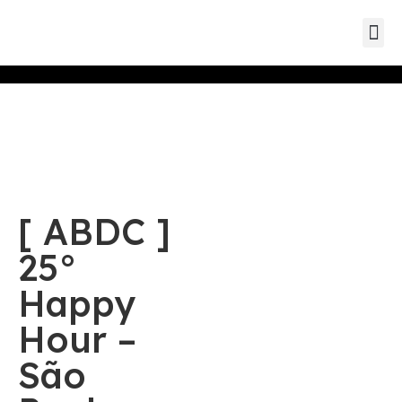
Guia de s
Mapa Dat
[ ABDC ]
25°
Happy
Hour –
São